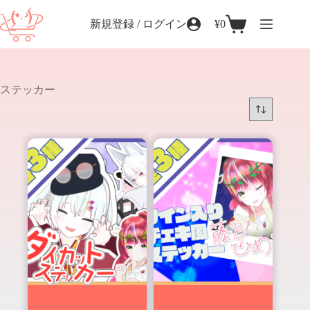
コ
ン
新規登録 / ログイン
¥
0
シ
テ
ョ
ン
ッ
ツ
ピ
へ
ン
ステッカー
ス
グ
キ
カ
ッ
ー
プ
ト
オリジナルダイカット
サイン入りチェキ風ス