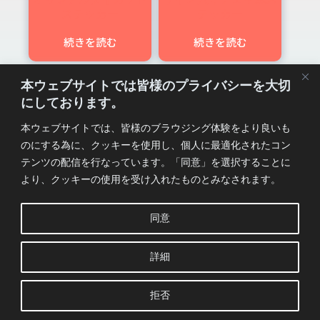
ステッカー
テッカー
続きを読む
続きを読む
本ウェブサイトでは皆様のプライバシーを大切
にしております。
INFORMATION
本ウェブサイトでは、皆様のブラウジング体験をより良いも
のにする為に、クッキーを使用し、個人に最適化されたコン
利用規約
テンツの配信を行なっています。「同意」を選択することに
特定商取引法に基づく表記
より、クッキーの使用を受け入れたものとみなされます。
PRIVACY POLICY
私たちはヨイノコエの一員です。
同意
「ヨイノコエプロジェクト」はエンターテインメント
詳細
のクリエイションとサポートを包括的に取り組む新時
代プロジェクトです。
詳細は
こちら
をご確認ください。
拒否
Copyright © 2026 -
YOINOKOE PROJECT