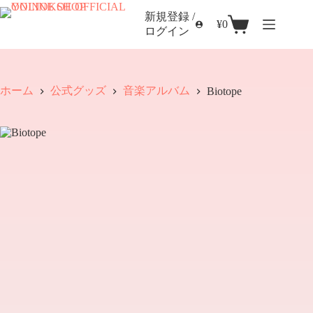
コ
新規登録 /
ン
¥
0
シ
ログイン
テ
ョ
ン
ッ
ツ
ピ
へ
ン
ホーム
公式グッズ
音楽アルバム
Biotope
ス
グ
キ
カ
ッ
ー
プ
ト