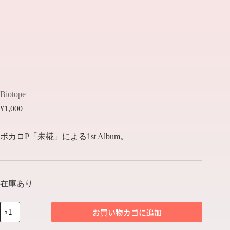
Biotope
¥
1,000
ボカロP「未椛」による1st Album。
在庫あり
Biotope
お買い物カゴに追加
個