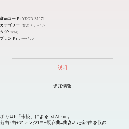
商品コード:
YECD-25071
カテゴリー:
音楽アルバム
タグ:
未椛
ブランド:
レーベル
説明
追加情報
ボカロP「未椛」による1st Album。
新曲2曲+アレンジ1曲+既存曲4曲含めた全7曲を収録